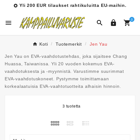
Yli 200 EUR tilaukset rahtikuluitta EU-maihin.

0




Koti
Tuotemerkit
Jen Yau
Jen Yau on EVA-vaahdotustehdas, joka sijaitsee Chang
Huassa, Taiwanissa. Yli 20 vuoden kokemus EVA-
vaahdotuksesta ja -myynnistä. Varustimme suurimmat
EVA-vaahdotuskoneet. Pystymme toimittamaan
korkealaatuisia EVA-vaahtotuotteita alhaisin hinnoin.
3 tuotetta