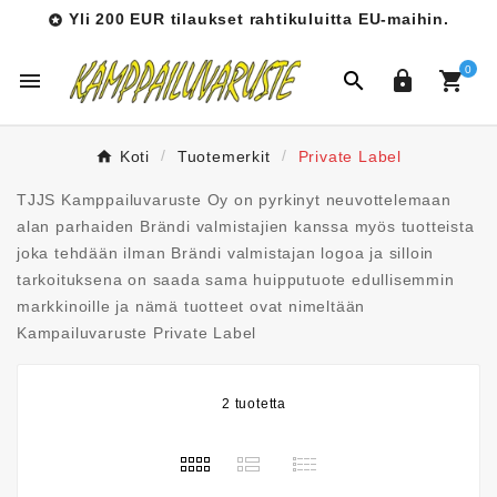
Yli 200 EUR tilaukset rahtikuluitta EU-maihin.

0




Koti
Tuotemerkit
Private Label
TJJS Kamppailuvaruste Oy on pyrkinyt neuvottelemaan
alan parhaiden Brändi valmistajien kanssa myös tuotteista
joka tehdään ilman Brändi valmistajan logoa ja silloin
tarkoituksena on saada sama huipputuote edullisemmin
markkinoille ja nämä tuotteet ovat nimeltään
Kampailuvaruste Private Label
2 tuotetta