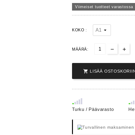
Viimeiset tuotteet varastossa
KOKO :
MÄÄRÄ:

LISÄÄ OSTOSKORII
Turku / Päävarasto
He