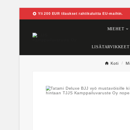

Yli 200 EUR tilaukset rahtikuluitta EU-maihin.
MIEHET
LISÄTARVIKKEET
Koti
M