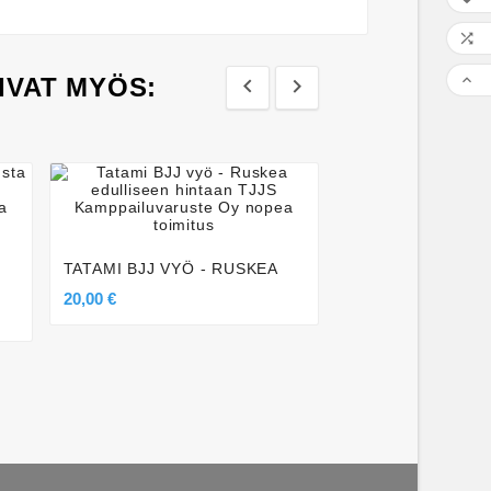


IVAT MYÖS:






TATAMI BJJ VYÖ - RUSKEA
20,00 €