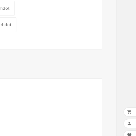
ehdot
ehdot


