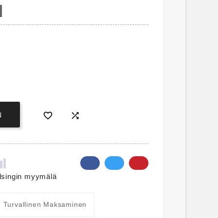


N
lsingin myymälä
Turvallinen Maksaminen