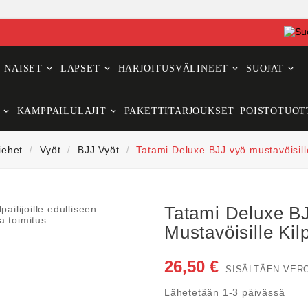
NAISET
LAPSET
HARJOITUSVÄLINEET
SUOJAT
KAMPPAILULAJIT
PAKETTITARJOUKSET
POISTOTUOT
iehet
Vyöt
BJJ Vyöt
Tatami Deluxe BJJ vyö mustavöisille 
Tatami Deluxe B
Mustavöisille Kilpa
26,50 €
SISÄLTÄEN VER
Lähetetään 1-3 päivässä