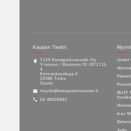
Kaupan Tiedot
Myynti
TJJS Kamppailuvaruste Oy
Uudet 
location_on
Y-tunnus / Business ID 1871711-
Alenne
4
Emmauksenkuja 2
Pakett
20380 Turku
Suomi
Poisto
myynti@kamppailuvaruste.fi
email
IBJJF 
hyväks
02 48028932
call
Hokuto
krav 
Defen
Judo