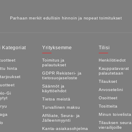
Parhaan merkit edullisin hinnoin ja nopeat toimitukset
 Kategoriat
Yrityksemme
Tilisi
tuotteet
Toimitus ja
Henkilötiedot
palautukset
ttu hinta
Kauppatavarat
GDPR Rekisteri- ja
palautetaan
itarjoukset
tietosuojaseloste
Tilaukset
tuotteet
Säännöt ja
Arvosetelini
käyttöehdot
No-Gi
ytyt
Osoitteet
Tietoa meistä
ryu
Tositteita
Turvallinen maksu
Maga
Minun toivelista
Affiliate, Seura- ja
Jälleenmyynti
do
Tilauksen seura
vierailijoille
Kanta-asiakasohjelma