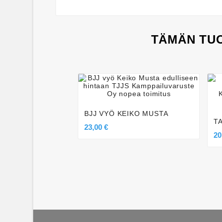
TÄMÄN TUO




BJJ VYÖ KEIKO MUSTA
T
23,00 €
20