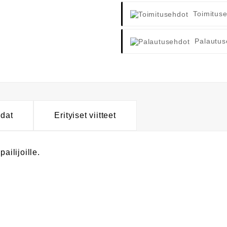
Toimitus
Palautus
hdat
Erityiset viitteet
pailijoille.