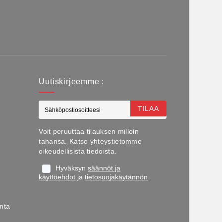
Uutiskirjeemme :
TILAA
Voit peruuttaa tilauksen milloin
tahansa. Katso yhteystietomme
oikeudellisista tiedoista.
Hyväksyn
säännöt ja
käyttöehdot
ja
tietosuojakäytännön
nta