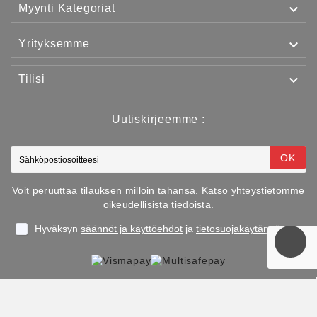

Myynti Kategoriat

Yrityksemme

Tilisi
Uutiskirjeemme :
OK
Voit peruuttaa tilauksen milloin tahansa. Katso yhteystietomme
oikeudellisista tiedoista.
Hyväksyn
säännöt ja käyttöehdot
ja
tietosuojakäytännön
Copyright © 2025 TJJS Kamppailuvaruste Oy