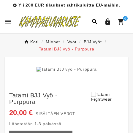
Yli 200 EUR tilaukset rahtikuluitta EU-maihin.

0




Koti
Miehet
Vyöt
BJJ Vyöt
Tatami BJJ vyö - Purppura
Tatami BJJ Vyö -
Purppura
20,00 €
SISÄLTÄEN VEROT
Lähetetään 1-3 päivässä