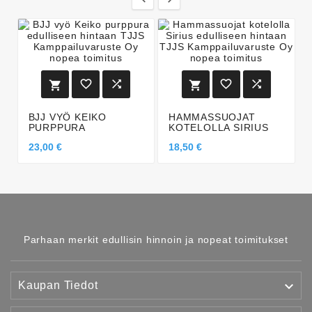






BJJ VYÖ KEIKO
HAMMASSUOJAT
PURPPURA
KOTELOLLA SIRIUS
23,00 €
18,50 €
Parhaan merkit edullisin hinnoin ja nopeat toimitukset

Kaupan Tiedot