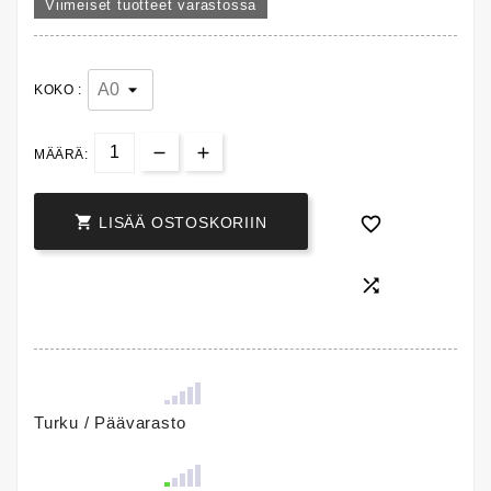
Viimeiset tuotteet varastossa
KOKO :
MÄÄRÄ:


LISÄÄ OSTOSKORIIN

Turku / Päävarasto