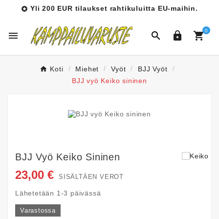
Yli 200 EUR tilaukset rahtikuluitta EU-maihin.

0




Koti
Miehet
Vyöt
BJJ Vyöt
BJJ vyö Keiko sininen
BJJ Vyö Keiko Sininen
23,00 €
SISÄLTÄEN VEROT
Lähetetään 1-3 päivässä
Varastossa