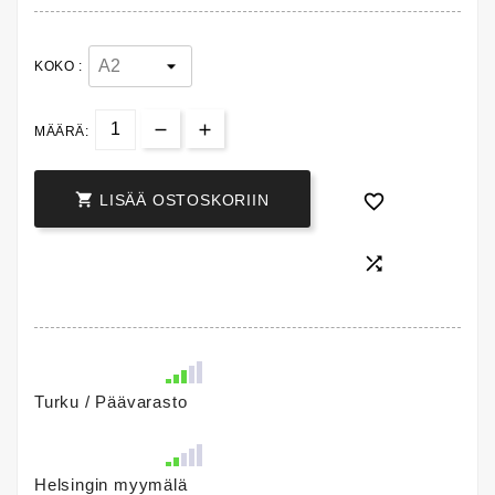
KOKO :
MÄÄRÄ:


LISÄÄ OSTOSKORIIN

Turku / Päävarasto
Helsingin myymälä