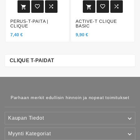






PERUS-T-PAITA |
ACTIVE-T CLIQUE
CLIQUE
BASIC
7,40 €
9,90 €
CLIQUE T-PAIDAT
Parhaan merkit edullisin hinnoin ja nopeat toimitukset

Kaupan Tiedot

Myynti Kategoriat