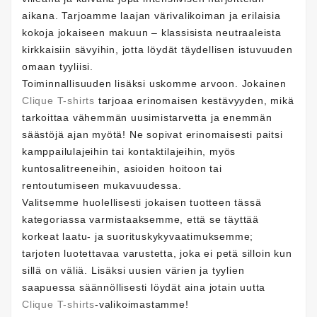
aikana. Tarjoamme laajan värivalikoiman ja erilaisia
kokoja jokaiseen makuun – klassisista neutraaleista
kirkkaisiin sävyihin, jotta löydät täydellisen istuvuuden
omaan tyyliisi.
Toiminnallisuuden lisäksi uskomme arvoon. Jokainen
Clique T-shirts
tarjoaa erinomaisen kestävyyden, mikä
tarkoittaa vähemmän uusimistarvetta ja enemmän
säästöjä ajan myötä! Ne sopivat erinomaisesti paitsi
kamppailulajeihin tai kontaktilajeihin, myös
kuntosalitreeneihin, asioiden hoitoon tai
rentoutumiseen mukavuudessa.
Valitsemme huolellisesti jokaisen tuotteen tässä
kategoriassa varmistaaksemme, että se täyttää
korkeat laatu- ja suorituskykyvaatimuksemme;
tarjoten luotettavaa varustetta, joka ei petä silloin kun
sillä on väliä. Lisäksi uusien värien ja tyylien
saapuessa säännöllisesti löydät aina jotain uutta
Clique T-shirts
-valikoimastamme!