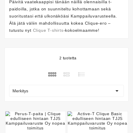
Päivitä vaatekaappisi tänään näillä olennaisilla t-
paidoilla, jotka on suunniteltu kohottamaan sekä
suoritustasi
että
ulkonäköäsi Kamppailuvarusteella.
Älä jätä väliin mahdollisuutta kokea Clique-ero –
tutustu nyt
Clique T-shirts
-kokoelmaamme!
2 tuotetta

Merkitys