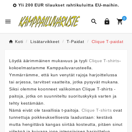
Yli 200 EUR tilaukset rahtikuluitta EU-maihin.

0




Koti
Lisätarvikkeet
T-Paidat
Clique T-paidat
Löydä äärimmäinen mukavuus ja tyyli
Clique T-shirts
-
kokoelmastamme Kamppailuvarusteella.
Ymmärrämme, että kun venytät rajoja harjoittelussa
tai arjessa, tarvitset vaatteita, jotka pysyvät mukana.
Siksi olemme koonneet valikoiman Clique T-shirts -
paitoja, jotka on suunniteltu suorituskykyä varten ja
tehty kestämään.
Nämä eivät ole tavallisia t-paitoja.
Clique T-shirts
ovat
tunnettuja poikkeuksellisesta laadustaan: kestävä
mutta hengittävä kangas siirtää kosteutta, pitäen sinut
viileänä ja kuivana jopa intensiivisen harjoittelun