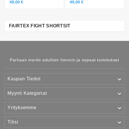
49,00 €
49,00 €
FAIRTEX FIGHT SHORTSIT
Parhaan merkit edullisin hinnoin ja nopeat toimitukset

Kaupan Tiedot

Myynti Kategoriat

Yrityksemme

Tilisi