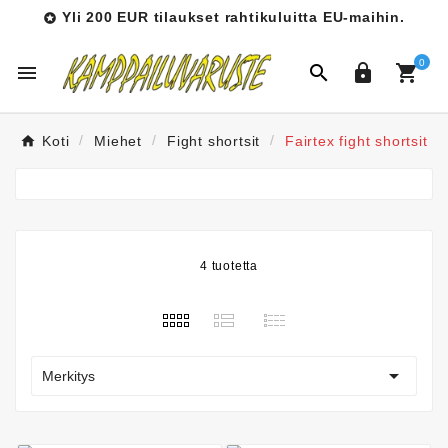
Yli 200 EUR tilaukset rahtikuluitta EU-maihin.

0




Koti
Miehet
Fight shortsit
Fairtex fight shortsit
4 tuotetta

Merkitys