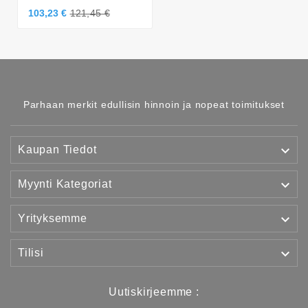
103,23 €
121,45 €
Parhaan merkit edullisin hinnoin ja nopeat toimitukset

Kaupan Tiedot

Myynti Kategoriat

Yrityksemme

Tilisi
Uutiskirjeemme :