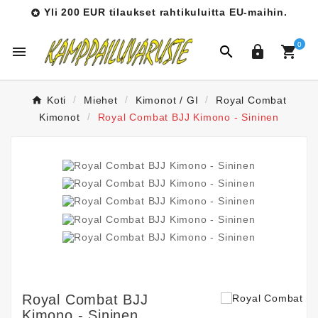
Yli 200 EUR tilaukset rahtikuluitta EU-maihin.

0




Koti
Miehet
Kimonot / GI
Royal Combat
Kimonot
Royal Combat BJJ Kimono - Sininen
Royal Combat BJJ
Kimono - Sininen