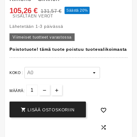
105,26 €
Säästä 20%
131,57 €
SISÄLTÄEN VEROT
Lähetetään 1-3 päivässä
Viimeiset tuotteet varastossa
Poistotuote! tämä tuote poistuu tuotevalikoimasta
KOKO :
MÄÄRÄ:


LISÄÄ OSTOSKORIIN
