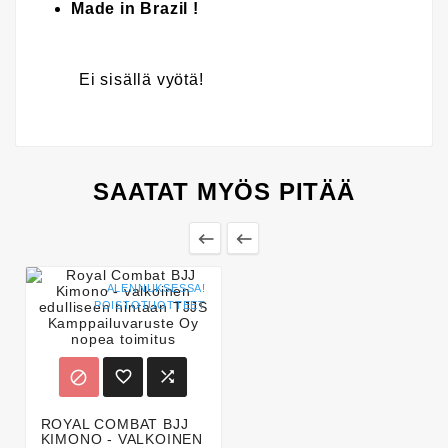
Made in Brazil !
Ei sisällä vyötä!
SAATAT MYÖS PITÄÄ


ALENNUKSESSA!
POISTOTUOTTEET



ROYAL COMBAT BJJ
KIMONO - VALKOINEN