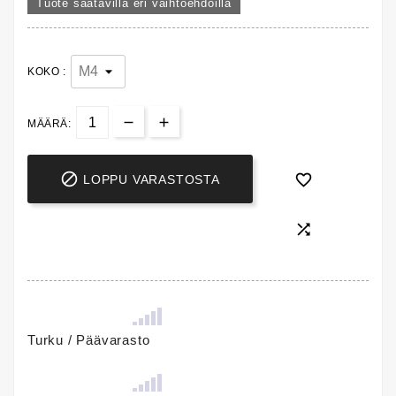
Tuote saatavilla eri vaihtoehdoilla
KOKO :
MÄÄRÄ:


LOPPU VARASTOSTA

Turku / Päävarasto