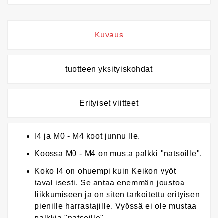
Kuvaus
tuotteen yksityiskohdat
Erityiset viitteet
I4 ja M0 - M4 koot junnuille.
Koossa M0 - M4 on musta palkki "natsoille".
Koko I4 on ohuempi kuin Keikon vyöt
tavallisesti. Se antaa enemmän joustoa
liikkumiseen ja on siten tarkoitettu erityisen
pienille harrastajille. Vyössä ei ole mustaa
palkkia "natsoille".