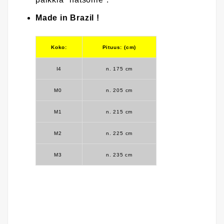
Made in Brazil !
Koko:
Pituus: (cm)
I4
n. 175
cm
M0
n. 205
cm
M1
n. 215
cm
M2
n. 225
cm
M3
n. 235 cm