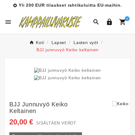
Yli 200 EUR tilaukset rahtikuluitta EU-maihin.

0




Koti
Lapset
Lasten vyöt
BJJ junnuvyö Keiko keltainen
BJJ Junnuvyö Keiko
Keltainen
20,00 €
SISÄLTÄEN VEROT