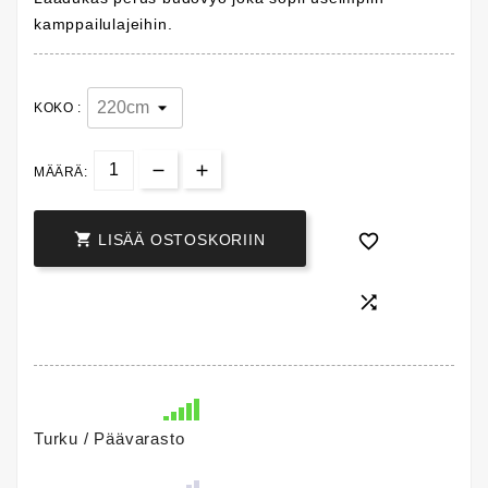
kamppailulajeihin.
KOKO :
MÄÄRÄ:


LISÄÄ OSTOSKORIIN

Turku / Päävarasto