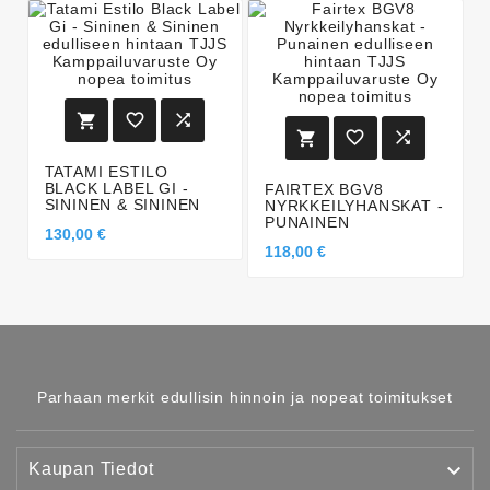






TATAMI ESTILO
BLACK LABEL GI -
FAIRTEX BGV8
SININEN & SININEN
NYRKKEILYHANSKAT -
PUNAINEN
130,00 €
118,00 €
Parhaan merkit edullisin hinnoin ja nopeat toimitukset

Kaupan Tiedot