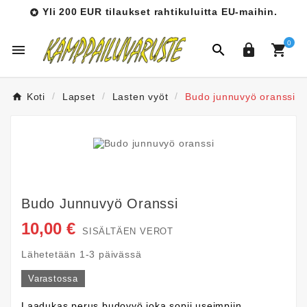
Yli 200 EUR tilaukset rahtikuluitta EU-maihin.

0




Koti
Lapset
Lasten vyöt
Budo junnuvyö oranssi
Budo Junnuvyö Oranssi
10,00 €
SISÄLTÄEN VEROT
Lähetetään 1-3 päivässä
Varastossa
Laadukas perus budovyö joka sopii useimpiin