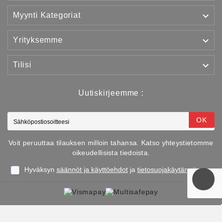

Myynti Kategoriat

Yrityksemme

Tilisi
Uutiskirjeemme :
OK
Voit peruuttaa tilauksen milloin tahansa. Katso yhteystietomme
oikeudellisista tiedoista.
Hyväksyn
säännöt ja käyttöehdot
ja
tietosuojakäytännön
Copyright © 2025 TJJS Kamppailuvaruste Oy