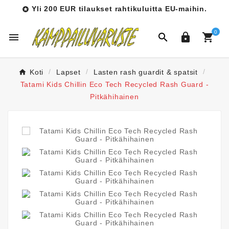
Yli 200 EUR tilaukset rahtikuluitta EU-maihin.

0




Koti
Lapset
Lasten rash guardit & spatsit
Tatami Kids Chillin Eco Tech Recycled Rash Guard -
Pitkähihainen