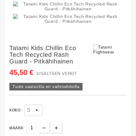
Tatami Kids Chillin Eco
Tech Recycled Rash
Guard - Pitkähihainen
45,50 €
SISÄLTÄEN VEROT
Tuote saatavilla eri vaihtoehdoilla
KOKO :
MÄÄRÄ: