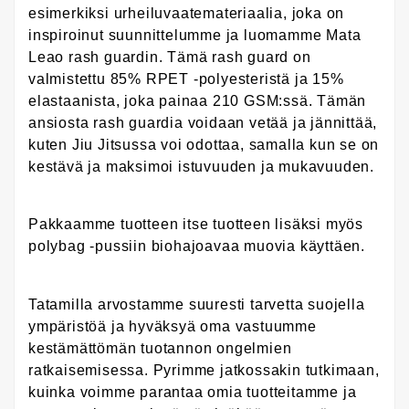
esimerkiksi urheiluvaatemateriaalia, joka on
inspiroinut suunnittelumme ja luomamme Mata
Leao rash guardin. Tämä rash guard on
valmistettu 85% RPET -polyesteristä ja 15%
elastaanista, joka painaa 210 GSM:ssä. Tämän
ansiosta rash guardia voidaan vetää ja jännittää,
kuten Jiu Jitsussa voi odottaa, samalla kun se on
kestävä ja maksimoi istuvuuden ja mukavuuden.
Pakkaamme tuotteen itse tuotteen lisäksi myös
polybag -pussiin biohajoavaa muovia käyttäen.
Tatamilla arvostamme suuresti tarvetta suojella
ympäristöä ja hyväksyä oma vastuumme
kestämättömän tuotannon ongelmien
ratkaisemisessa. Pyrimme jatkossakin tutkimaan,
kuinka voimme parantaa omia tuotteitamme ja