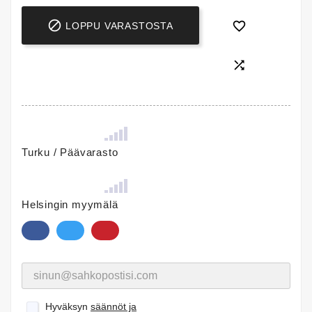


LOPPU VARASTOSTA

Turku / Päävarasto
Helsingin myymälä
Hyväksyn
säännöt ja