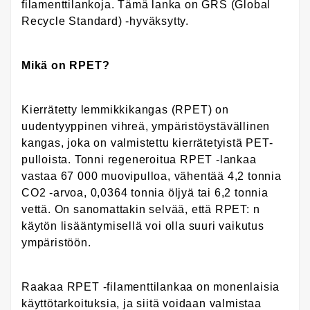
filamenttilankoja. Tämä lanka on GRS (Global
Recycle Standard) -hyväksytty.
Mikä on RPET?
Kierrätetty lemmikkikangas (RPET) on
uudentyyppinen vihreä, ympäristöystävällinen
kangas, joka on valmistettu kierrätetyistä PET-
pulloista. Tonni regeneroitua RPET -lankaa
vastaa 67 000 muovipulloa, vähentää 4,2 tonnia
CO2 -arvoa, 0,0364 tonnia öljyä tai 6,2 tonnia
vettä. On sanomattakin selvää, että RPET: n
käytön lisääntymisellä voi olla suuri vaikutus
ympäristöön.
Raakaa RPET -filamenttilankaa on monenlaisia ​​
käyttötarkoituksia, ja siitä voidaan valmistaa